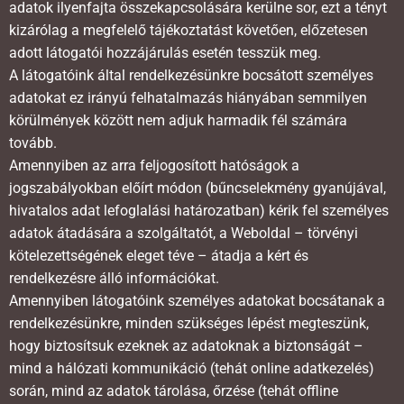
adatok ilyenfajta összekapcsolására kerülne sor, ezt a tényt
kizárólag a megfelelő tájékoztatást követően, előzetesen
adott látogatói hozzájárulás esetén tesszük meg.
A látogatóink által rendelkezésünkre bocsátott személyes
adatokat ez irányú felhatalmazás hiányában semmilyen
körülmények között nem adjuk harmadik fél számára
tovább.
Amennyiben az arra feljogosított hatóságok a
jogszabályokban előírt módon (bűncselekmény gyanújával,
hivatalos adat lefoglalási határozatban) kérik fel személyes
adatok átadására a szolgáltatót, a Weboldal – törvényi
kötelezettségének eleget téve – átadja a kért és
rendelkezésre álló információkat.
Amennyiben látogatóink személyes adatokat bocsátanak a
rendelkezésünkre, minden szükséges lépést megteszünk,
hogy biztosítsuk ezeknek az adatoknak a biztonságát –
mind a hálózati kommunikáció (tehát online adatkezelés)
során, mind az adatok tárolása, őrzése (tehát offline