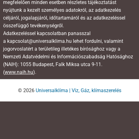
megfelelően minden esetben részletes tájékoztatást
nyújtunk a kezelt személyes adatokról, az adatkezelés
céljáról, jogalapjáról, időtartamáról és az adatkezeléssel
összefüggő tevékenységről.
Adatkezeléssel kapcsolatban panasszal
a kapcsolat@universalklima.hu lehet fordulni, valamint
jogorvoslatért a területileg illetékes bírósághoz vagy a
Nemzeti Adatvédelmi és Információszabadság Hatósághoz
(NAIH): 1055 Budapest, Falk Miksa utca 9-11.
(
www.naih.hu
).
© 2026
Universalklíma | Víz, Gáz, klímaszerelés