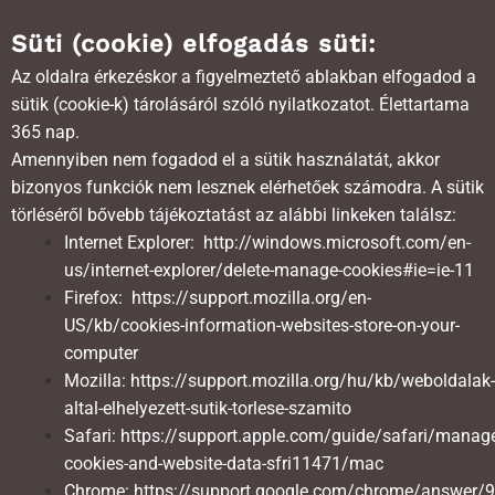
Süti (cookie) elfogadás süti:
Az oldalra érkezéskor a figyelmeztető ablakban elfogadod a
sütik (cookie-k) tárolásáról szóló nyilatkozatot. Élettartama
365 nap.
Amennyiben nem fogadod el a sütik használatát, akkor
bizonyos funkciók nem lesznek elérhetőek számodra. A sütik
törléséről bővebb tájékoztatást az alábbi linkeken találsz:
Internet Explorer:
http://windows.microsoft.com/en-
us/internet-explorer/delete-manage-cookies#ie=ie-11
Firefox:
https://support.mozilla.org/en-
US/kb/cookies-information-websites-store-on-your-
computer
Mozilla:
https://support.mozilla.org/hu/kb/weboldalak-
altal-elhelyezett-sutik-torlese-szamito
Safari:
https://support.apple.com/guide/safari/manag
cookies-and-website-data-sfri11471/mac
Chrome:
https://support.google.com/chrome/answer/