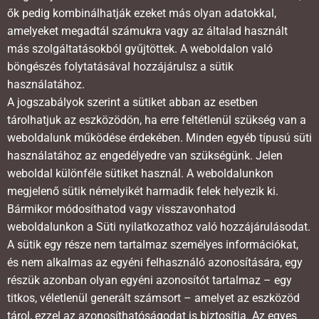
ők pedig kombinálhatják ezeket más olyan adatokkal,
amelyeket megadtál számukra vagy az általad használt
más szolgáltatásokból gyűjtöttek. A weboldalon való
böngészés folytatásával hozzájárulsz a sütik
használatához.
A jogszabályok szerint a sütiket abban az esetben
tárolhatjuk az eszközödön, ha erre feltétlenül szükség van a
weboldalunk működése érdekében. Minden egyéb típusú süti
használatához az engedélyedre van szükségünk. Jelen
weboldal különféle sütiket használ. A weboldalunkon
megjelenő sütik némelyikét harmadik felek helyezik ki.
Bármikor módosíthatod vagy visszavonhatod
weboldalunkon a Süti nyilatkozathoz való hozzájárulásodat.
A sütik egy része nem tartalmaz személyes információkat,
és nem alkalmas az egyéni felhasználó azonosítására, egy
részük azonban olyan egyéni azonosítót tartalmaz – egy
titkos, véletlenül generált számsort – amelyet az eszközöd
tárol, ezzel az azonosíthatóságodat is biztosítja. Az egyes