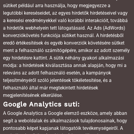
sütiket például arra használja, hogy megjegyezze a
legutóbbi kereséseidet, az egyes hirdetők hirdetéseivel vagy
a keresési eredményekkel való korábbi interakcióit, továbbá
a hirdetők webhelyein tett látogatásaid. Az Ads (AdWords)
konverziókövetés funkciója sütiket használ. A hirdetésből
eredő értékesítések és egyéb konverziók követésére sütket
ment a felhasználó számítógépére, amikor az adott személy
egy hirdetésre kattint. A sütik néhány gyakori alkalmazási
módja: a hirdetések kiválasztása annak alapján, hogy mi a
releváns az adott felhasználó esetén, a kampányok
teljesítményéről szóló jelentések tökéletesítése, és a
felhasználó által már megtekintett hirdetések
megjelenítésének elkerülése.
Google Analytics suti:
A Google Analytics a Google elemző eszköze, amely abban
segít a weboldalak és alkalmazások tulajdonosainak, hogy
pontosabb képet kapjanak látogatóik tevékenységeiről. A