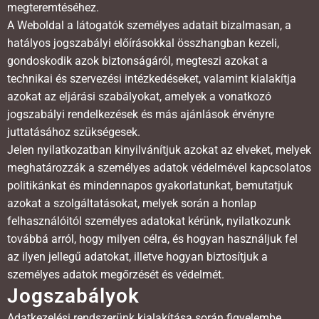
megteremtéséhez.
A Weboldal a látogatók személyes adatait bizalmasan, a
hatályos jogszabályi előírásokkal összhangban kezeli,
gondoskodik azok biztonságáról, megteszi azokat a
technikai és szervezési intézkedéseket, valamint kialakítja
azokat az eljárási szabályokat, amelyek a vonatkozó
jogszabályi rendelkezések és más ajánlások érvényre
juttatásához szükségesek.
Jelen nyilatkozatban kinyilvánítjuk azokat az elveket, melyek
meghatározzák a személyes adatok védelmével kapcsolatos
politikánkat és mindennapos gyakorlatunkat, bemutatjuk
azokat a szolgáltatásokat, melyek során a honlap
felhasználóitól személyes adatokat kérünk, nyilatkozunk
továbbá arról, hogy milyen célra, és hogyan használjuk fel
az ilyen jellegű adatokat, illetve hogyan biztosítjuk a
személyes adatok megőrzését és védelmét.
Jogszabályok
Adatkezelési rendszerünk kialakítása során figyelembe