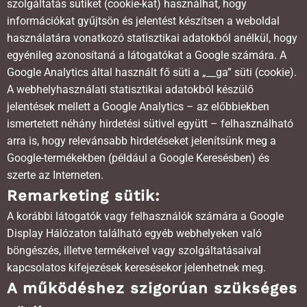
szolgáltatás sütiket (cookie-kat) használhat, hogy
információkat gyűjtsön és jelentést készítsen a weboldal
használatára vonatkozó statisztikai adatokból anélkül, hogy
egyénileg azonosítaná a látogatókat a Google számára. A
Google Analytics által használt fő süti a „__ga” süti (cookie).
A webhelyhasználati statisztikai adatokból készülő
jelentések mellett a Google Analytics – az előbbiekben
ismertetett néhány hirdetési sütivel együtt – felhasználható
arra is, hogy relevánsabb hirdetéseket jelenítsünk meg a
Google-termékekben (például a Google Keresésben) és
szerte az Interneten.
Remarketing sütik:
A korábbi látogatók vagy felhasználók számára a Google
Display Hálózaton található egyéb webhelyeken való
böngészés, illetve termékeivel vagy szolgáltatásaival
kapcsolatos kifejezések keresésekor jelenhetnek meg.
A működéshez szigorúan szükséges