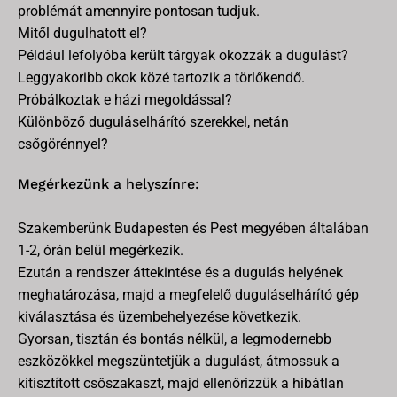
problémát amennyire pontosan tudjuk.
Mitől dugulhatott el?
Például lefolyóba került tárgyak okozzák a dugulást?
Leggyakoribb okok közé tartozik a törlőkendő.
Próbálkoztak e házi megoldással?
Különböző duguláselhárító szerekkel, netán
csőgörénnyel?
Megérkezünk a helyszínre:
Szakemberünk Budapesten és Pest megyében általában
1-2, órán belül megérkezik.
Ezután a rendszer áttekintése és a dugulás helyének
meghatározása, majd a megfelelő duguláselhárító gép
kiválasztása és üzembehelyezése következik.
Gyorsan, tisztán és bontás nélkül, a legmodernebb
eszközökkel megszüntetjük a dugulást, átmossuk a
kitisztított csőszakaszt, majd ellenőrizzük a hibátlan