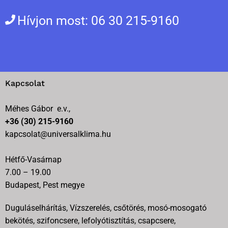
Hívjon most: 06 30 215-9160
Kapcsolat
Méhes Gábor e.v.,
+36 (30) 215-9160
kapcsolat@universalklima.hu
Hétfő-Vasárnap
7.00 – 19.00
Budapest, Pest megye
Duguláselhárítás, Vízszerelés, csőtörés, mosó-mosogató
bekötés, szifoncsere, lefolyótisztítás, csapcsere,