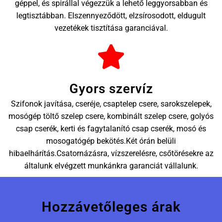
géppel, és spirállal végezzük a lehető leggyorsabban és
legtisztábban. Elszennyeződött, elzsírosodott, eldugult
vezetékek tisztítása garanciával.
Gyors szervíz
Szifonok javítása, cseréje, csaptelep csere, sarokszelepek,
mosógép töltő szelep csere, kombinált szelep csere, golyós
csap cserék, kerti és fagytalanító csap cserék, mosó és
mosogatógép bekötés.Két órán belüli
hibaelhárítás.Csatornázásra, vízszerelésre, csőtörésekre az
általunk elvégzett munkánkra garanciát vállalunk.
Hozzávetőleges árak